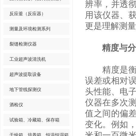
辨率，并透
用该仪器、
反应釜（反应器）
更是理解测量
测量及环境检测系列
裂缝检测仪器
精度与分
工业超声波清洗机
精度是衡量
超声波提取设备
误差或相对
地下管线探测仪
头性能、电
仪器在多次
酒检仪
值之间的偏
试验箱、冷藏箱、保存箱
变化。例如
米和一百微
干燥箱、培养箱、恒温恒湿箱