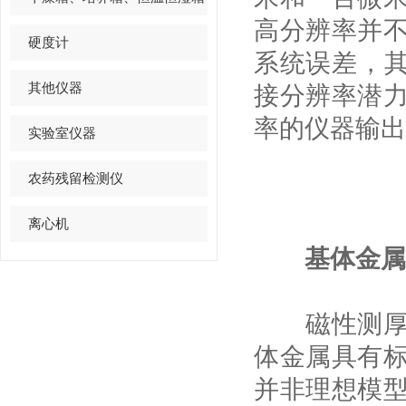
高分辨率并
硬度计
系统误差，其
其他仪器
接分辨率潜
率的仪器输出
实验室仪器
农药残留检测仪
离心机
基体金属
磁性测厚仪
体金属具有
并非理想模