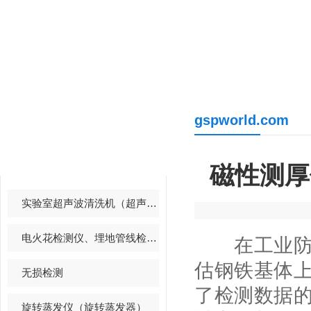
gspworld.com
产品中心
PRODUCTS CENTER
磁性测厚
实验室超声波清洗机（超声波清洗器）
电火花检测仪、埋地管线检测仪
在工业防腐
估钢铁基体
无损检测
了检测数据
旋转蒸发仪（旋转蒸发器）