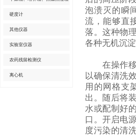
泡溃灭的瞬
硬度计
流，能够直
其他仪器
落。这种物
各种无机沉淀
实验室仪器
农药残留检测仪
在操作移液
以确保清洗
离心机
用的网格支
出。随后将
水或配制好
口。开启电
度污染的清