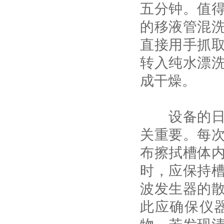
五分钟。值
的移液管混
直接用手抓
转入纯水漂
成干燥。
设备的日常
关重要。每
布擦拭槽体
时，应保持
波发生器的
此应确保仪